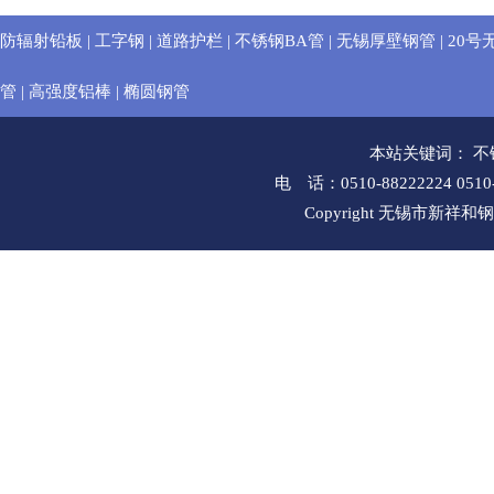
防辐射铅板
|
工字钢
|
道路护栏
|
不锈钢BA管
|
无锡厚壁钢管
|
20号
管
|
高强度铝棒
|
椭圆钢管
本站关键词：
不
电 话：0510-88222224 051
Copyright 无锡市