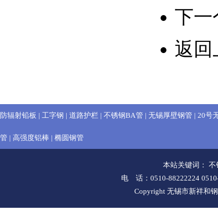
下一
返回
防辐射铅板
|
工字钢
|
道路护栏
|
不锈钢BA管
|
无锡厚壁钢管
|
20号
管
|
高强度铝棒
|
椭圆钢管
本站关键词：
不
电 话：0510-88222224 051
Copyright 无锡市